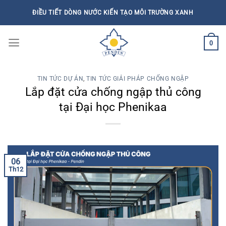
Bỏ
ĐIỀU TIẾT DÒNG NƯỚC KIẾN TẠO MÔI TRƯỜNG XANH
qua
nội
0
dung
TIN TỨC DỰ ÁN
,
TIN TỨC GIẢI PHÁP CHỐNG NGẬP
Lắp đặt cửa chống ngập thủ công
tại Đại học Phenikaa
06
Th12