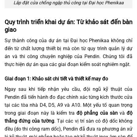
Lắp đặt cửa chống ngập thủ công tại Đại học Phenikaa
Quy trình triển khai dự án: Từ khảo sát đến bàn
giao
Sự thành công của dự án tại Đại học Phenikaa không chỉ
đến từ chất lượng thiết bị mà còn từ quy trình quản lý dự
án và thi công chuyên nghiệp của Pendin. Chúng tôi đã
thực hiện dự án qua các giai đoạn kiểm soát nghiêm ngặt.
Giai đoạn 1: Khảo sát chi tiết và thiết kế may đo
Ngay sau khi tiếp nhận yêu cầu, đội ngũ kỹ thuật của
Pendin đã tiến hành đo đạc chính xác từng kích thước cửa
tại các tòa nhà D4, D5, A9 và A10. Một yếu tố quan trọng
trong giai đoạn này là kiểm tra
độ phẳng của sàn
và
độ
thẳng đứng của tường
. Tại các vị trí sàn có độ dốc không
đều (do thi công ram dốc), Pendin đã đưa ra phương án xử
lý kỹ thuật, mài phẳng hoặc tạo gờ kỹ thuật inox âm sàn để