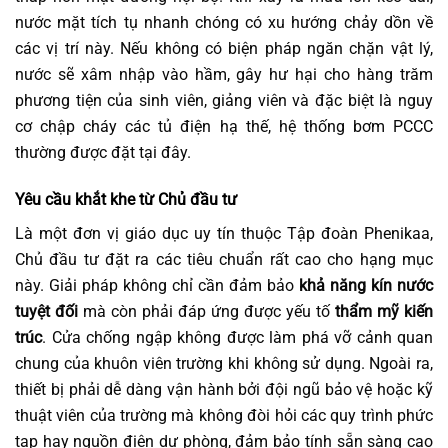
nước mặt tích tụ nhanh chóng có xu hướng chảy dồn về
các vị trí này. Nếu không có biện pháp ngăn chặn vật lý,
nước sẽ xâm nhập vào hầm, gây hư hại cho hàng trăm
phương tiện của sinh viên, giảng viên và đặc biệt là nguy
cơ chập cháy các tủ điện hạ thế, hệ thống bơm PCCC
thường được đặt tại đây.
Yêu cầu khắt khe từ Chủ đầu tư
Là một đơn vị giáo dục uy tín thuộc Tập đoàn Phenikaa,
Chủ đầu tư đặt ra các tiêu chuẩn rất cao cho hạng mục
này. Giải pháp không chỉ cần đảm bảo
khả năng kín nước
tuyệt đối
mà còn phải đáp ứng được yếu tố
thẩm mỹ kiến
trúc
. Cửa chống ngập không được làm phá vỡ cảnh quan
chung của khuôn viên trường khi không sử dụng. Ngoài ra,
thiết bị phải dễ dàng vận hành bởi đội ngũ bảo vệ hoặc kỹ
thuật viên của trường mà không đòi hỏi các quy trình phức
tạp hay nguồn điện dự phòng, đảm bảo tính sẵn sàng cao