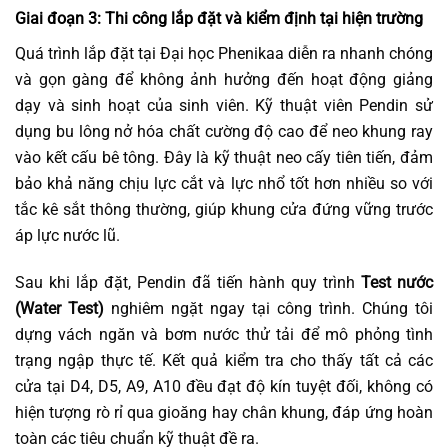
Giai đoạn 3: Thi công lắp đặt và kiểm định tại hiện trường
Quá trình lắp đặt tại Đại học Phenikaa diễn ra nhanh chóng
và gọn gàng để không ảnh hưởng đến hoạt động giảng
dạy và sinh hoạt của sinh viên. Kỹ thuật viên Pendin sử
dụng bu lông nở hóa chất cường độ cao để neo khung ray
vào kết cấu bê tông. Đây là kỹ thuật neo cấy tiên tiến, đảm
bảo khả năng chịu lực cắt và lực nhổ tốt hơn nhiều so với
tắc kê sắt thông thường, giúp khung cửa đứng vững trước
áp lực nước lũ.
Sau khi lắp đặt, Pendin đã tiến hành quy trình
Test nước
(Water Test)
nghiêm ngặt ngay tại công trình. Chúng tôi
dựng vách ngăn và bơm nước thử tải để mô phỏng tình
trạng ngập thực tế. Kết quả kiểm tra cho thấy tất cả các
cửa tại D4, D5, A9, A10 đều đạt độ kín tuyệt đối, không có
hiện tượng rò rỉ qua gioăng hay chân khung, đáp ứng hoàn
toàn các tiêu chuẩn kỹ thuật đề ra.