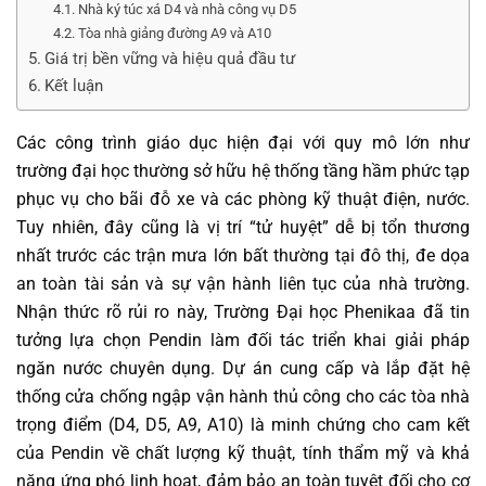
Nhà ký túc xá D4 và nhà công vụ D5
Tòa nhà giảng đường A9 và A10
Giá trị bền vững và hiệu quả đầu tư
Kết luận
Các công trình giáo dục hiện đại với quy mô lớn như
trường đại học thường sở hữu hệ thống tầng hầm phức tạp
phục vụ cho bãi đỗ xe và các phòng kỹ thuật điện, nước.
Tuy nhiên, đây cũng là vị trí “tử huyệt” dễ bị tổn thương
nhất trước các trận mưa lớn bất thường tại đô thị, đe dọa
an toàn tài sản và sự vận hành liên tục của nhà trường.
Nhận thức rõ rủi ro này, Trường Đại học Phenikaa đã tin
tưởng lựa chọn Pendin làm đối tác triển khai giải pháp
ngăn nước chuyên dụng. Dự án cung cấp và lắp đặt hệ
thống cửa chống ngập vận hành thủ công cho các tòa nhà
trọng điểm (D4, D5, A9, A10) là minh chứng cho cam kết
của Pendin về chất lượng kỹ thuật, tính thẩm mỹ và khả
năng ứng phó linh hoạt, đảm bảo an toàn tuyệt đối cho cơ