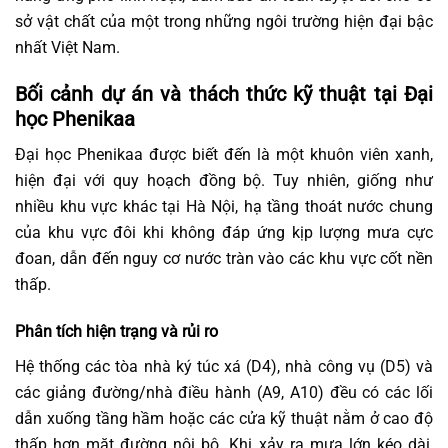
sở vật chất của một trong những ngôi trường hiện đại bậc
nhất Việt Nam.
Bối cảnh dự án và thách thức kỹ thuật tại Đại
học Phenikaa
Đại học Phenikaa được biết đến là một khuôn viên xanh,
hiện đại với quy hoạch đồng bộ. Tuy nhiên, giống như
nhiều khu vực khác tại Hà Nội, hạ tầng thoát nước chung
của khu vực đôi khi không đáp ứng kịp lượng mưa cực
đoan, dẫn đến nguy cơ nước tràn vào các khu vực cốt nền
thấp.
Phân tích hiện trạng và rủi ro
Hệ thống các tòa nhà ký túc xá (D4), nhà công vụ (D5) và
các giảng đường/nhà điều hành (A9, A10) đều có các lối
dẫn xuống tầng hầm hoặc các cửa kỹ thuật nằm ở cao độ
thấp hơn mặt đường nội bộ. Khi xảy ra mưa lớn kéo dài,