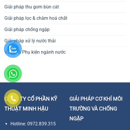
Giải pháp thu gom bùn cát
Giải pháp lọc & châm hoá chất
Giải pháp chống ngập
Giải pháp xử lý nước thải
Vật tư & Phụ kiện ngành nước
CÔNG TY CỔ PHẦN KỸ
GIẢI PHÁP CƠ KHÍ MÔI
THUẬT MINH HẬU
TRƯỜNG VÀ CHỐNG
NGẬP
Hotline: 0972.839.315