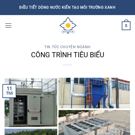
Bỏ
ĐIỀU TIẾT DÒNG NƯỚC KIẾN TẠO MÔI TRƯỜNG XANH
qua
nội
0
dung
TIN TỨC CHUYÊN NGÀNH
CÔNG TRÌNH TIÊU BIỂU
11
Th5